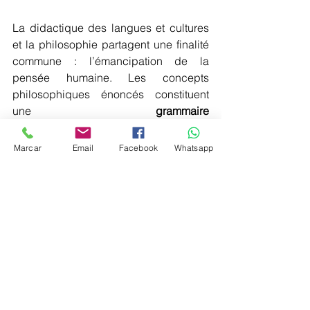
La didactique des langues et cultures 
et la philosophie partagent une finalité 
commune : l’émancipation de la 
pensée humaine. Les concepts 
philosophiques énoncés constituent 
une 
grammaire 
conceptuelle
 essentielle à la 
compréhension de soi et du monde. En 
Marcar
Email
Facebook
Whatsapp
articulant ces notions à la pédagogie 
linguistique, on transforme la classe de 
langue en 
laboratoire de pensée
, où 
l’apprenant apprend à parler, mais 
aussi à penser, à douter et à exister 
pleinement dans la diversité.
Ainsi, la didactique des langues, 
enrichie par la philosophie, devient un 
outil de formation intégrale et 