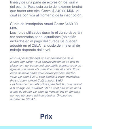
línea y de una parte de expresión del oral y
del escrito. Para esta parte del examen tendrá
que hacer una cita. Costo: $ 340.00 MXN, el
cual se bonifica al momento de la inscripción.
Cuota de inscripción Anual Costo: $460.00
MXN
Los libros utilizados durante el curso deberán
ser comprados por el estudiante (no están
incluidos en el pago del curso). Se pueden
adquirir en el CELAT. El costo del material de
trabajo depende del nivel.
Si vous possédez déjà une connaissance de la
langue française, vous pouvez présenter un test de
placement qui comprend une partie grammaticale en
ligne et une partie d'expression orale et écrite. Pour
cette dernière partie vous devez prendre rendez-
vous. Le coût $ 340, sera bonifié à votre inscription.
Frais d'abonnement Coût annuel: $460
Les livres ou manuels utilisés pendant le cours seront
à la charge de l'étudiant ( ils ne sont pas inclus dans
le prix du cours). Le coût du materiel est en fonction
du type de cours suivi en général. On peut les
acheter au CELAT.
Prix