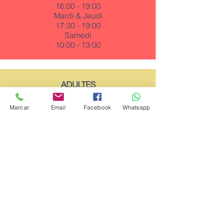
16:00 - 19:00
Mardi & Jeudi
17:30 - 19:00
Samedi
10:00 - 13:00
ADULTES
15 ans et plus
$5,890
Marcar
Email
Facebook
Whatsapp
30 heures
Classes de 4h / 2h
Lundi & Mercredi
10:00 - 12:00
17:00 - 19:00
19:15 - 21:15
Mardi & Jeudi
10:00 - 12:00
17:00 - 19:00