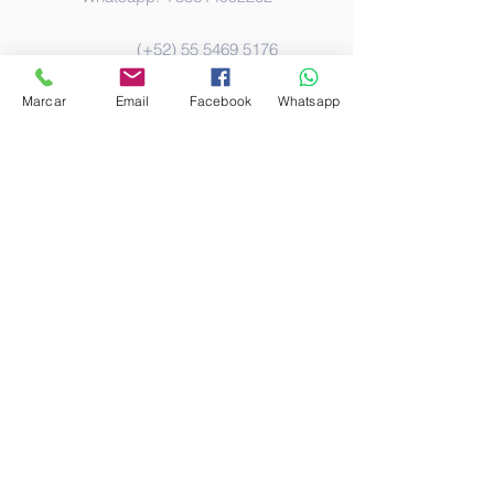
(+52)
55 5469 5176
Marcar
Email
Facebook
Whatsapp
E-mail:
celat@celat.net
Dirección / Address
Mimosa 33, José del Olivar, Olivar
de los Padres, Álvaro Obregón,
C.p. 01770. CDMX.
Av. Toluca 985, Olivares de los
Padres, Álvaro Obregón. Cp:
01780.
13 838 Castle Boulevard, Silver