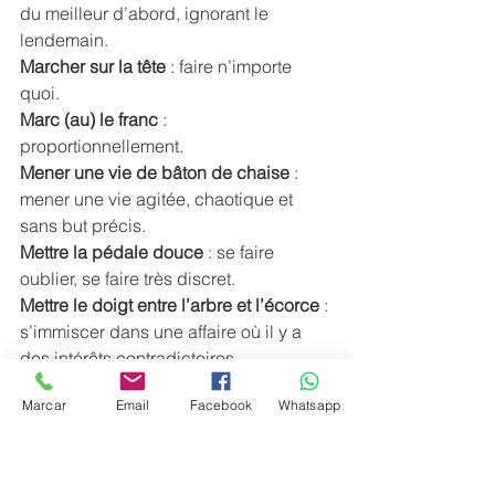
du meilleur d’abord, ignorant le 
lendemain. 
Marcher sur la tête
 : faire n’importe 
quoi. 
Marc (au) le franc 
: 
proportionnellement. 
Mener une vie de bâton de chaise
 : 
mener une vie agitée, chaotique et 
sans but précis. 
Mettre la pédale douce 
: se faire 
oublier, se faire très discret. 
Mettre le doigt entre l’arbre et l’écorce
 : 
s’immiscer dans une affaire où il y a 
des intérêts contradictoires. 
Mettre un cautère sur une jambe de 
Marcar
Email
Facebook
Whatsapp
bois
 : action sans aucun effet. 
Mi-figue, mi-raisin
 : avoir deux attitudes 
opposées (ex. : être content et 
mécontent). 