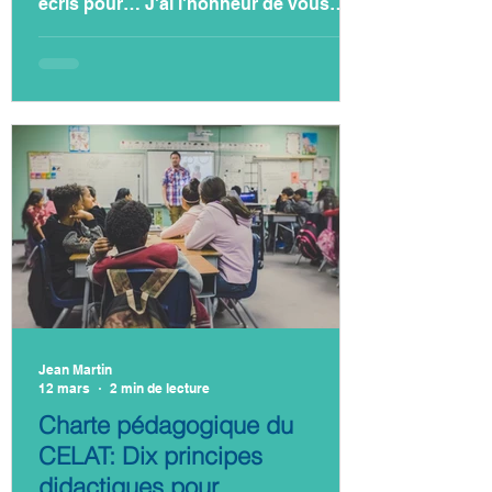
écris pour… J'ai l'honneur de vous
adresser la présente afin de… Me dirijo
a usted para… I have the honour of
writing to you in order to… Je vous
informe que… Je me permets de vous
informer que… Me permito informarle
que… I would like to inform you that…
À propos de… En ce qui concerne…
Con respecto a… / En lo que respecta
a… With regard to… / Concerning… Je
veux / je demande… Je sollicite…
Solicito… I
Jean Martin
12 mars
2 min de lecture
Charte pédagogique du
CELAT: Dix principes
didactiques pour