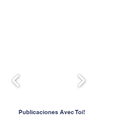
Quality approach
Those of us who integrate CELAT are
committed to meeting the requirements
of an integral education focused on the
development of linguistic,
communicative, social and civic skills
(human values and interculturality).
Publicaciones Avec Toi!