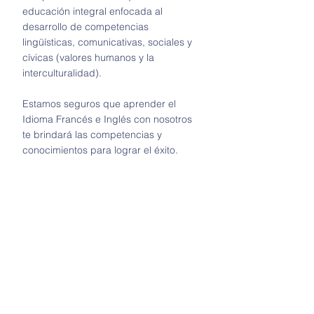
educación integral enfocada al
desarrollo de competencias
lingüísticas, comunicativas, sociales y
cívicas (valores humanos y la
interculturalidad).
Estamos seguros que aprender el
Idioma Francés e Inglés con nosotros
te brindará las competencias y
conocimientos para lograr el éxito.
Démarche qualité
Les membres du CELAT s’engagent à
répondre aux exigences d’une
éducation intégrale axée sur le
développement des compétences
linguistiques, communicatives, sociales
et civiques (valeurs humaines et
interculturalité).