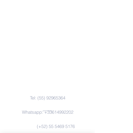
Contacto / Contact Us
Tel:
(55) 92965364
Whatsapp:
+33614992202
(+52)
55 5469 5176