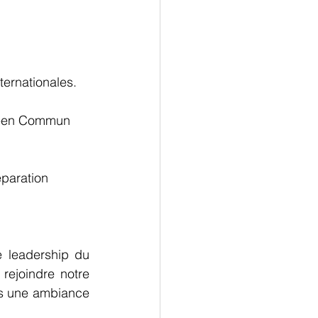
ternationales.
péen Commun 
éparation 
e leadership du 
ejoindre notre 
ns une ambiance 