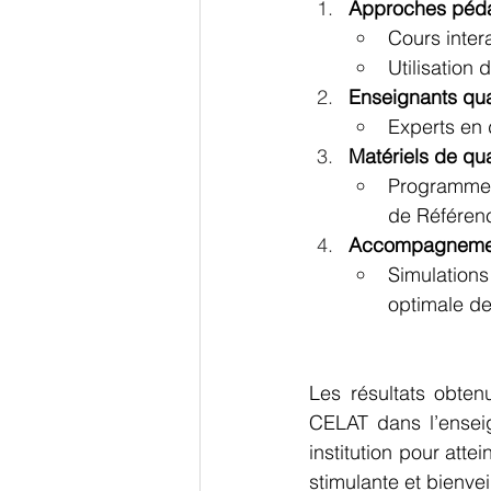
Approches péda
Cours inter
Utilisation
Enseignants qual
Experts en 
Matériels de qual
Programmes
de Référen
Accompagnement
Simulations
optimale de
Les résultats obtenu
CELAT dans l’enseig
institution pour att
stimulante et bienvei