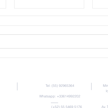
Charte pédagogique du
Disc
CELAT: Dix principes
en d
didactiques pour
et c
l’enseignement des langues
et des cultures
Contacto / Contact Us
Tel: (55) 92965364
Mim
l
Whatsapp: +33614992202
(+52) 55 5469 5176
Av. 