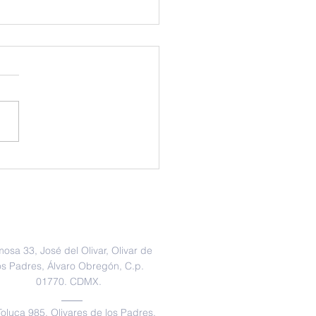
ours pour formateurs
idactique des langues
ultures francophones
Dirección / Address
osa 33, José del Olivar, Olivar de
os Padres, Álvaro Obregón, C.p.
01770. CDMX.
Toluca 985, Olivares de los Padres,