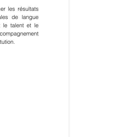
r les résultats 
ales de langue 
e talent et le 
compagnement 
ution.