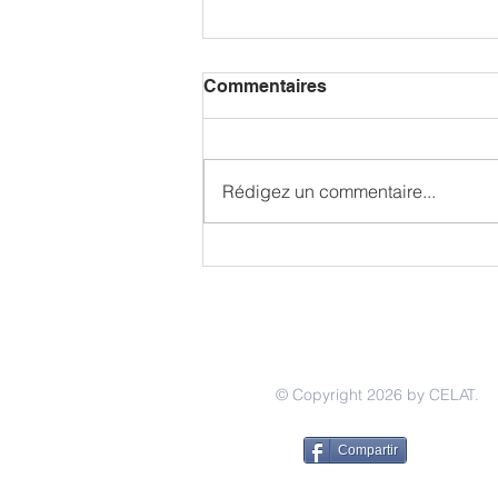
Commentaires
Rédigez un commentaire...
✍️ Du français courant au
français administratif : les
expressions qui feront
toute la différence !
© Copyright 2026 by CELAT.
Compartir