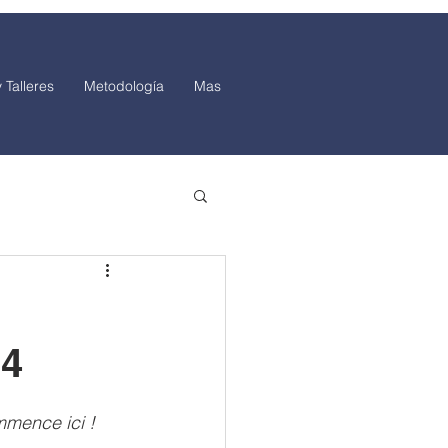
 Talleres
Metodología
Mas
24
mmence ici !