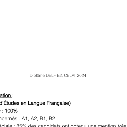
Diplôme DELF B2, CELAT 2024
ation 
:
d'Études en Langue Française)
e
 : 
100%
cernés : A1, A2, B1, B2
ciale : 85% des candidats ont obtenu une mention 
très