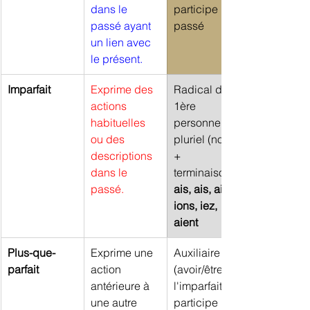
dans le 
participe 
passé ayant 
passé
un lien avec 
le présent.
Imparfait
Exprime des 
Radical de la 
actions 
1ère 
habituelles 
personne 
ou des 
pluriel (nous) 
descriptions 
+ 
dans le 
terminaisons 
passé.
ais, ais, ait, 
ions, iez, 
aient
Plus-que-
Exprime une 
Auxiliaire 
parfait
action 
(avoir/être) à 
antérieure à 
l'imparfait + 
une autre 
participe 