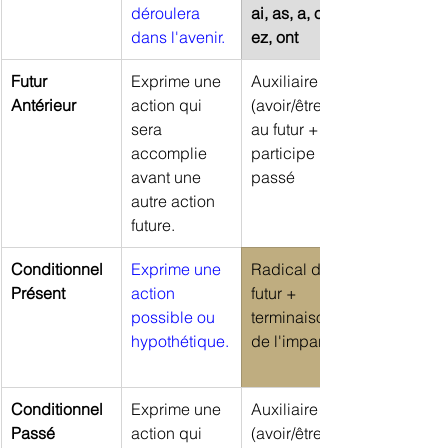
déroulera 
ai, as, a, ons, 
dans l'avenir.
ez, ont
Futur 
Exprime une 
Auxiliaire 
Antérieur
action qui 
(avoir/être) 
sera 
au futur + 
accomplie 
participe 
avant une 
passé
autre action 
future.
Conditionnel 
Exprime une 
Radical du 
Présent
action 
futur + 
possible ou 
terminaisons 
hypothétique.
de l'imparfait
Conditionnel 
Exprime une 
Auxiliaire 
Passé
action qui 
(avoir/être) 