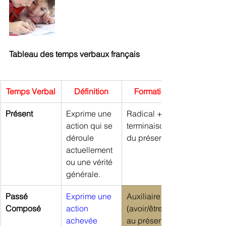
Tableau des temps verbaux français
Temps Verbal
Définition
Formation
Présent
Exprime une 
Radical + 
action qui se 
terminaisons 
déroule 
du présent
actuellement 
ou une vérité 
générale.
Passé 
Exprime une 
Auxiliaire 
Composé
action 
(avoir/être) 
achevée 
au présent + 