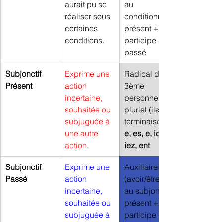
aurait pu se 
au 
réaliser sous 
conditionnel 
certaines 
présent + 
conditions.
participe 
passé
Subjonctif 
Exprime une 
Radical de la 
Présent
action 
3ème 
incertaine, 
personne 
souhaitée ou 
pluriel (ils) + 
subjuguée à 
terminaisons 
une autre 
e, es, e, ions, 
action.
iez, ent
Subjonctif 
Exprime une 
Auxiliaire 
Passé
action 
(avoir/être) 
incertaine, 
au subjonctif 
souhaitée ou 
présent + 
subjuguée à 
participe 