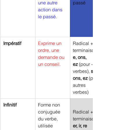
une autre 
passé
action dans 
le passé.
Impératif
Exprime un 
Radical + 
ordre, une 
terminaisons 
demande ou 
e, ons, 
un conseil.
ez
 (pour -er 
verbes), 
s, 
ons, ez 
(pour 
autres 
verbes)
Infinitif
Forme non 
conjuguée 
Radical + 
du verbe, 
terminaisons
utilisée 
er, ir, re