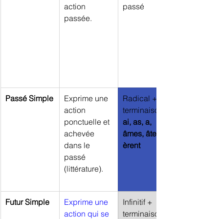
action 
passé
passée.
Passé Simple
Exprime une 
Radical + 
action 
terminaisons 
ponctuelle et 
ai, as, a, 
achevée 
âmes, âtes, 
dans le 
èrent
passé 
(littérature).
Futur Simple
Exprime une 
Infinitif + 
action qui se 
terminaisons 