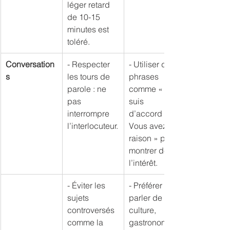
léger retard 
de 10-15 
minutes est 
toléré.
Conversation
- Respecter 
- Utiliser des 
s
les tours de 
phrases 
parole : ne 
comme « Je 
pas 
suis 
interrompre 
d’accord », « 
l’interlocuteur.
Vous avez 
raison » pour 
montrer de 
l’intérêt.
- Éviter les 
- Préférer 
sujets 
parler de 
controversés 
culture, 
comme la 
gastronomie, 