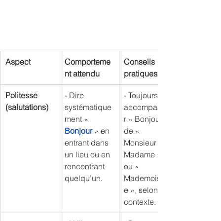
Aspect
Comporteme
Conseils 
nt attendu
pratiques
Politesse 
- Dire 
- Toujours 
(salutations)
systématique
accompagne
ment « 
r « Bonjour » 
Bonjour
 » en 
de « 
entrant dans 
Monsieur », « 
un lieu ou en 
Madame » 
rencontrant 
ou « 
quelqu’un.
Mademoisell
e », selon le 
contexte.