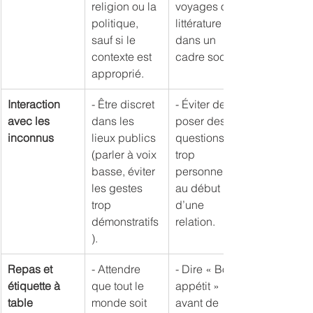
religion ou la 
voyages ou 
politique, 
littérature 
sauf si le 
dans un 
contexte est 
cadre social.
approprié.
Interaction 
- Être discret 
- Éviter de 
avec les 
dans les 
poser des 
inconnus
lieux publics 
questions 
(parler à voix 
trop 
basse, éviter 
personnelles 
les gestes 
au début 
trop 
d’une 
démonstratifs
relation.
).
Repas et 
- Attendre 
- Dire « Bon 
étiquette à 
que tout le 
appétit » 
table
monde soit 
avant de 