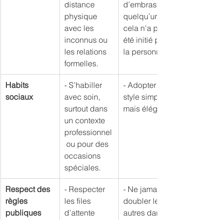
distance 
d’embrasser 
physique 
quelqu’un si 
avec les 
cela n’a pas 
inconnus ou 
été initié par 
les relations 
la personne.
formelles.
Habits 
- S’habiller 
- Adopter un 
sociaux
avec soin, 
style simple 
surtout dans 
mais élégant.
un contexte 
professionnel
 ou pour des 
occasions 
spéciales.
Respect des 
- Respecter 
- Ne jamais 
règles 
les files 
doubler les 
publiques
d’attente 
autres dans 