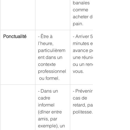
banales 
comme 
acheter du 
pain.
Ponctualité
- Être à 
- Arriver 5 
l’heure, 
minutes en 
particulièrem
avance pour 
ent dans un 
une réunion 
contexte 
ou un rendez-
professionnel
vous.
 ou formel.
- Dans un 
- Prévenir en 
cadre 
cas de 
informel 
retard, par 
(dîner entre 
politesse.
amis, par 
exemple), un 