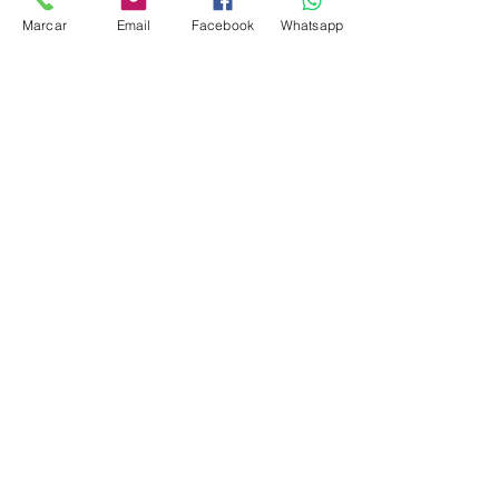
l’ironie dans 
vigilant pour 
Marcar
Email
Facebook
Whatsapp
leurs 
distinguer 
conversations
une blague 
.
d’une 
critique.
Voir tout
Posts récents