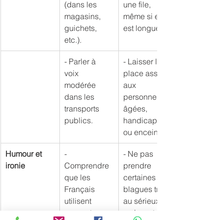
(dans les 
une file, 
magasins, 
même si elle 
guichets, 
est longue.
etc.).
- Parler à 
- Laisser la 
voix 
place assise 
modérée 
aux 
dans les 
personnes 
transports 
âgées, 
publics.
handicapées 
ou enceintes.
Humour et 
- 
- Ne pas 
ironie
Comprendre 
prendre 
que les 
certaines 
Français 
blagues trop 
utilisent 
au sérieux, 
souvent 
mais rester 