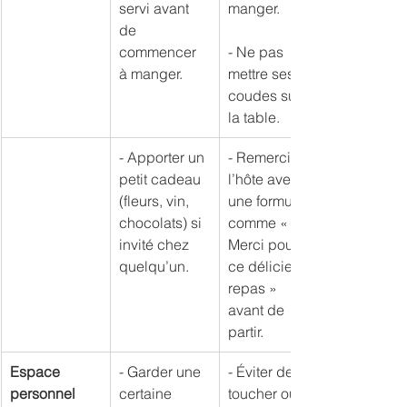
servi avant 
manger.
de 
commencer 
- Ne pas 
à manger.
mettre ses 
coudes sur 
la table.
- Apporter un 
- Remercier 
petit cadeau 
l’hôte avec 
(fleurs, vin, 
une formule 
chocolats) si 
comme « 
invité chez 
Merci pour 
quelqu’un.
ce délicieux 
repas » 
avant de 
partir.
Espace 
- Garder une 
- Éviter de 
personnel
certaine 
toucher ou 