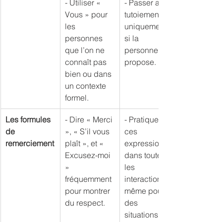
- Utiliser « 
- Passer au 
Vous » pour 
tutoiement 
les 
uniquement 
personnes 
si la 
que l’on ne 
personne le 
connaît pas 
propose.
bien ou dans 
un contexte 
formel.
Les formules 
- Dire « Merci 
- Pratiquer 
de 
», « S’il vous 
ces 
remerciement
plaît », et « 
expressions 
Excusez-moi 
dans toutes 
» 
les 
fréquemment 
interactions, 
pour montrer 
même pour 
du respect.
des 
situations 