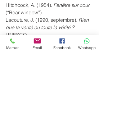
Hitchcock, A. (1954). 
Fenêtre sur cour 
(“Rear window”).
Lacouture, J. (1990, septembre). 
Rien 
que la vérité ou toute la vérité ?
UNESCO.
Rémond, A. (1983, 1er juin). 
Théâtre de 
Marcar
Email
Facebook
Whatsapp
papier
. « Télérama ».
Voir tout
Posts récents