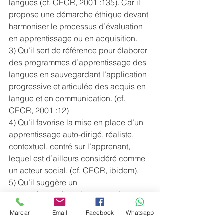
langues (cf. CECR, 2001 :135). Car il 
propose une démarche éthique devant 
harmoniser le processus d’évaluation 
en apprentissage ou en acquisition. 
3) Qu’il sert de référence pour élaborer 
des programmes d’apprentissage des 
langues en sauvegardant l’application 
progressive et articulée des acquis en 
langue et en communication. (cf. 
CECR, 2001 :12)
4) Qu’il favorise la mise en place d’un 
apprentissage auto-dirigé, réaliste, 
contextuel, centré sur l’apprenant, 
lequel est d’ailleurs considéré comme 
un acteur social. (cf. CECR, ibidem).
5) Qu’il suggère un 
apprentissage/enseignement des 
langues basé sur les compétences 
Marcar
Email
Facebook
Whatsapp
générales (savoir, aptitudes et savoir-