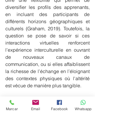
offre une flexibilité qui permet de 
diversifier les profils des apprenants, 
en incluant des participants de 
différents horizons géographiques et 
culturels (Graham, 2019). Toutefois, la 
question se pose de savoir si ces 
interactions virtuelles renforcent 
l’expérience interculturelle en ouvrant 
de nouveaux canaux de 
communication, ou si elles affaiblissent 
la richesse de l’échange en l’éloignant 
des contextes physiques où l'altérité 
est vécue de manière plus tangible.
La Perception de l’Altérité 
dans un Monde Globalisé
Marcar
Email
Facebook
Whatsapp
1. L’altérité dans le contexte du 
multiculturalisme global : Réflexion 