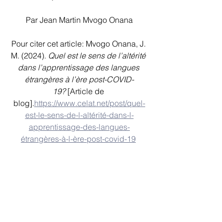
Par Jean Martin Mvogo Onana
Pour citer cet article: Mvogo Onana, J. 
M. (2024). 
Quel est le sens de l’altérité 
dans l’apprentissage des langues 
étrangères à l’ère post-COVID-
19?
 [Article de 
blog].
https://www.celat.net/post/quel-
est-le-sens-de-l-altérité-dans-l-
apprentissage-des-langues-
étrangères-à-l-ère-post-covid-19